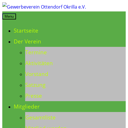
Skip
to
Menu
Gewerbeverein Ottendorf Okrilla e.V.
content
Startseite
Der Verein
Termine
Aktivitäten
Vorstand
Satzung
Presse
Mitglieder
Gesamtliste