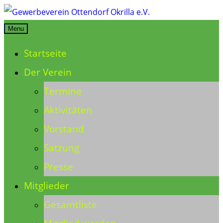
Skip
to
Menu
Gewerbeverein Ottendorf Okrilla e.V.
content
Startseite
Der Verein
Termine
Aktivitäten
Vorstand
Satzung
Presse
Mitglieder
Gesamtliste