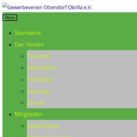
Skip
to
Menu
Gewerbeverein Ottendorf Okrilla e.V.
content
Startseite
Der Verein
Termine
Aktivitäten
Vorstand
Satzung
Presse
Mitglieder
Gesamtliste