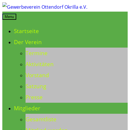
Skip
to
Menu
Gewerbeverein Ottendorf Okrilla e.V.
content
Startseite
Der Verein
Termine
Aktivitäten
Vorstand
Satzung
Presse
Mitglieder
Gesamtliste